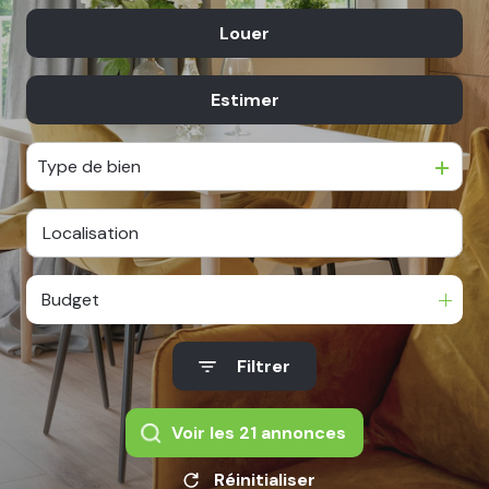
CONTACT
Louer
De l'ancien
De l'immo pro
Estimer
à l'année
Type de bien
Budget
Filtrer
Voir les
21
annonces
Réinitialiser