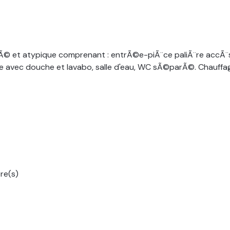
Ã© et atypique comprenant : entrÃ©e-piÃ¨ce paliÃ¨re accÃ
 avec douche et lavabo, salle d'eau, WC sÃ©parÃ©. Chauffa
re(s)