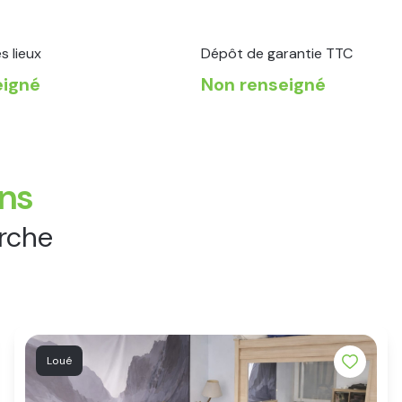
s lieux
Dépôt de garantie TTC
eigné
Non renseigné
ens
erche
Loué