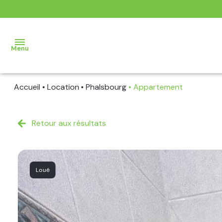
Menu
Accueil
Location
Phalsbourg
Appartement
AGENCE
VENTE
Retour aux résultats
LOCATION
BIENS
Loué
VENDUS
BIENS
LOUES