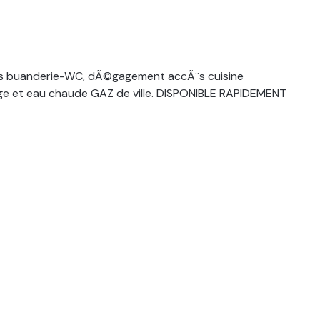
¨s buanderie-WC, dÃ©gagement accÃ¨s cuisine
ge et eau chaude GAZ de ville. DISPONIBLE RAPIDEMENT