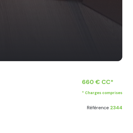
660 € CC*
* Charges comprises
Référence
2344