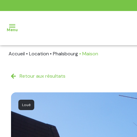
Menu
Accueil
Location
Phalsbourg
Maison
AGENCE
VENTE
Retour aux résultats
LOCATION
BIENS
Loué
VENDUS
BIENS
LOUES