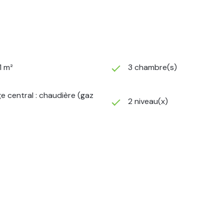
1 m²
3 chambre(s)
e central : chaudière (gaz
2 niveau(x)