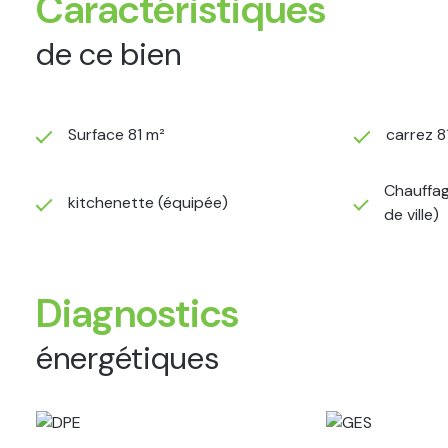
Caractéristiques
de ce bien
Surface 81 m²
carrez 8
Chauffag
kitchenette (équipée)
de ville)
Diagnostics
énergétiques