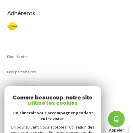
Adhérents
plan du site
nos partenaires
mentions légales
Comme beaucoup, notre site
utilise les cookies
admin
On aimerait vous accompagner pendant
politique rgpd
votre visite.
En poursuivant, vous acceptez l'utilisation des
Appeler
cookies par ce site, afin de vous proposer des
cookies