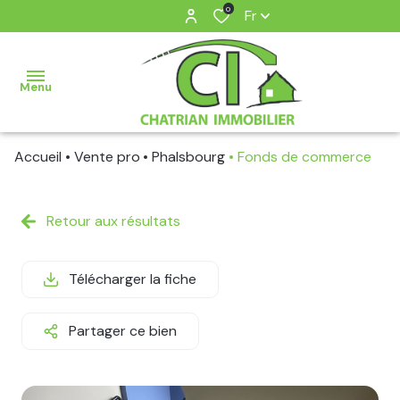
0
Fr
Menu
Accueil
Vente pro
Phalsbourg
Fonds de commerce
AGENCE
VENTE
Retour aux résultats
LOCATION
Télécharger la fiche
BIENS
VENDUS
Partager ce bien
BIENS
LOUES