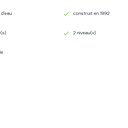
) d'eau
construit en 1992
(s)
2 niveau(x)
le