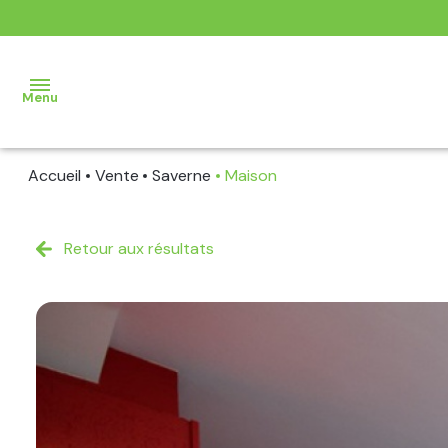
Menu
Accueil
Vente
Saverne
Maison
AGENCE
VENTE
Retour aux résultats
LOCATION
BIENS
VENDUS
BIENS
LOUES