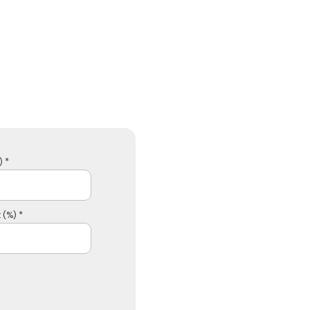
 *
 (%) *