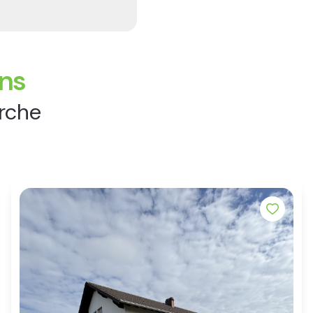
ens
erche