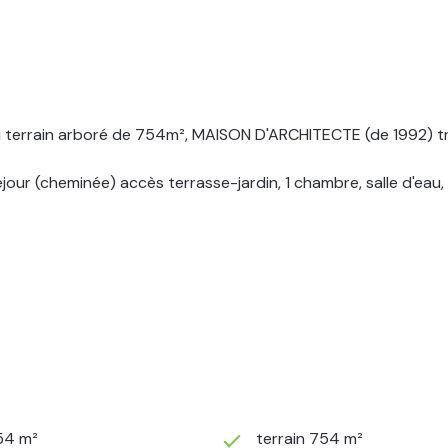
rrain arboré de 754m², MAISON D'ARCHITECTE (de 1992) très
éjour (cheminée) accès terrasse-jardin, 1 chambre, salle d'eau
54 m²
terrain 754 m²